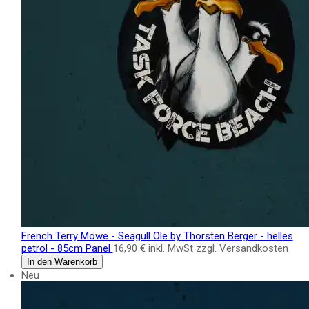
French Terry Möwe - Seagull Ole by Thorsten Berger - helles
petrol - 85cm Panel
16,90 €
inkl. MwSt zzgl. Versandkosten
In den Warenkorb
Neu