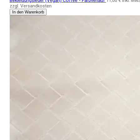
Bekleidungsleder (Vegan) Coffee - Farbverlauf
11,00 €
inkl. Mw
zzgl. Versandkosten
In den Warenkorb