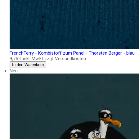
FrenchTerry - Kombistoff zum Panel - Thorsten Berger - blau
9,75 €
inkl. MwSt zzgl. Versandkosten
In den Warenkorb
Neu