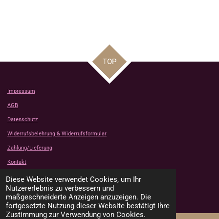
TOP
Impressum
AGB
Datenschutz
Widerrufsbelehrung & Widerrufsformular
Zahlung/Lieferung
Kontakt
Kundenbewertungen
Diese Website verwendet Cookies, um Ihr
© 2024 - 2026 Tanjas Stoffe Shop
Nutzererlebnis zu verbessern und
Mit Unterstützung von
Webador
maßgeschneiderte Anzeigen anzuzeigen. Die
fortgesetzte Nutzung dieser Website bestätigt Ihre
Zustimmung zur Verwendung von Cookies.