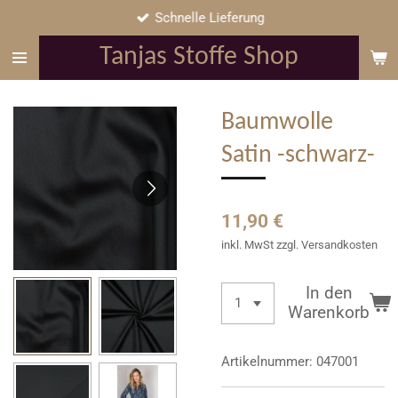
Schnelle Lieferung
Zum
Hauptinhalt
Tanjas Stoffe Shop
springen
Baumwolle
Satin -schwarz-
11,90 €
inkl. MwSt zzgl. Versandkosten
In den
Warenkorb
Artikelnummer:
047001