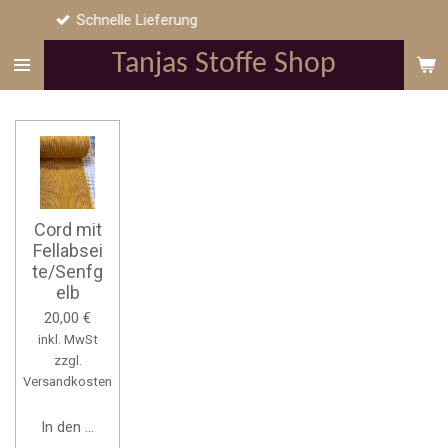
nelle Lieferung
Si
Zum
Hauptinhalt
Tanjas Stoffe Shop
springen
Cord mit
Fellabsei
te/Senfg
elb
20,00 €
inkl. MwSt
zzgl.
Versandkosten
In den Warenkorb