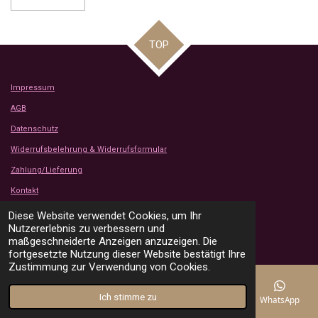
TOP
Impressum
AGB
Datenschutz
Widerrufsbelehrung & Widerrufsformular
Zahlung/Lieferung
Kontakt
Kundenbewertungen
Diese Website verwendet Cookies, um Ihr
© 2024 - 2026 Tanjas Stoffe Shop
Nutzererlebnis zu verbessern und
Mit Unterstützung von
Webador
maßgeschneiderte Anzeigen anzuzeigen. Die
fortgesetzte Nutzung dieser Website bestätigt Ihre
Zustimmung zur Verwendung von Cookies.
Ich stimme zu
E-Mail
Telefon
Karte
Instagram
WhatsApp