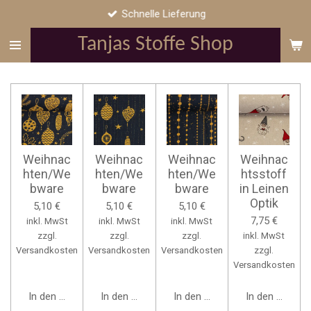
Schnelle Lieferung
Zum
Hauptinhalt
Tanjas Stoffe Shop
springen
Weihnac
Weihnac
Weihnac
Weihnac
hten/We
hten/We
hten/We
htsstoff
bware
bware
bware
in Leinen
Optik
5,10 €
5,10 €
5,10 €
7,75 €
inkl. MwSt
inkl. MwSt
inkl. MwSt
zzgl.
zzgl.
zzgl.
inkl. MwSt
Versandkosten
Versandkosten
Versandkosten
zzgl.
Versandkosten
In den Warenkorb
In den Warenkorb
In den Warenkorb
In den Warenk