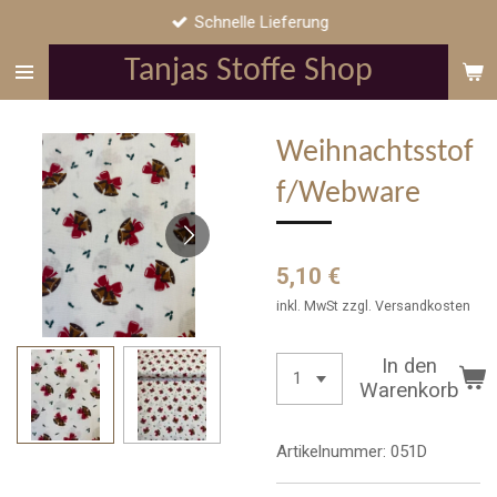
Schnelle Lieferung
Zum
Hauptinhalt
Tanjas Stoffe Shop
springen
Weihnachtsstof
f/Webware
5,10 €
inkl. MwSt zzgl. Versandkosten
In den
Warenkorb
Artikelnummer:
051D