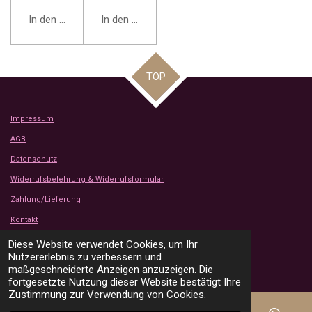
In den Warenkorb
In den Warenkorb
TOP
Impressum
AGB
Datenschutz
Widerrufsbelehrung & Widerrufsformular
Zahlung/Lieferung
Kontakt
Kundenbewertungen
Diese Website verwendet Cookies, um Ihr
© 2024 - 2026 Tanjas Stoffe Shop
Nutzererlebnis zu verbessern und
Mit Unterstützung von
Webador
maßgeschneiderte Anzeigen anzuzeigen. Die
fortgesetzte Nutzung dieser Website bestätigt Ihre
Zustimmung zur Verwendung von Cookies.