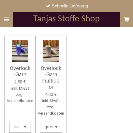
Schnelle Lieferung
Zum
Hauptinhalt
Tanjas Stoffe Shop
springen
Overlock
Overlock
-Garn
-Garn
multicol
2,50 €
or
inkl. MwSt
4,00 €
zzgl.
Versandkosten
inkl. MwSt
zzgl.
Versandkosten