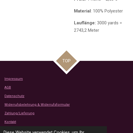
Material
: 100% Polyester
Lauflänge:
3000 yards =
2743,2 Meter
TOP
Impressum
AGB
Datenschutz
Widerrufsbelehrung & Widerrufsformular
Zahlung/Lieferung
Kontakt
Kundenbewertungen
Diese Website verwendet Cookies, um Ihr