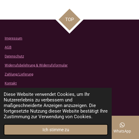
TOP
Impressum
AGB
Datenschutz
Widerrufsbelehrung & Widerrufsformular
Zahlung/Lieferung
Kontakt
Kundenbewertungen
Diese Website verwendet Cookies, um Ihr
© 2024 - 2026 Tanjas Stoffe Shop
Nutzererlebnis zu verbessern und
Mit Unterstützung von
Webador
maßgeschneiderte Anzeigen anzuzeigen. Die
fortgesetzte Nutzung dieser Website bestätigt Ihre
Zustimmung zur Verwendung von Cookies.
Ich stimme zu
E-Mail
Telefon
Karte
Instagram
WhatsApp