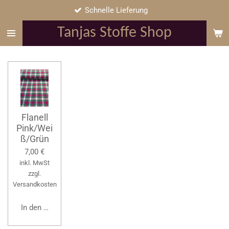
Schnelle Lieferung
Zum
Hauptinhalt
Tanjas Stoffe Shop
springen
Flanell
Pink/Wei
ß/Grün
7,00 €
inkl. MwSt
zzgl.
Versandkosten
In den Warenkorb