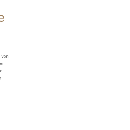
e
l von
en
nd
r