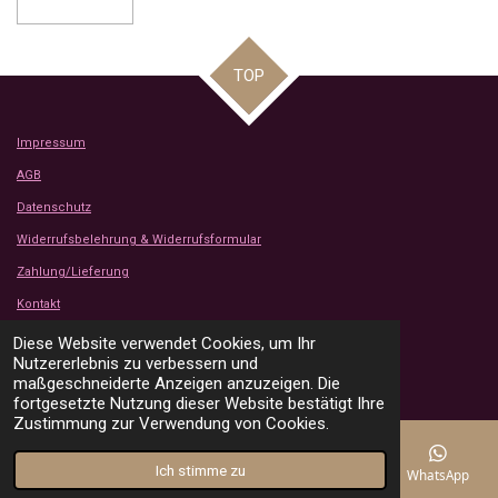
TOP
Impressum
AGB
Datenschutz
Widerrufsbelehrung & Widerrufsformular
Zahlung/Lieferung
Kontakt
Kundenbewertungen
Diese Website verwendet Cookies, um Ihr
© 2024 - 2026 Tanjas Stoffe Shop
Nutzererlebnis zu verbessern und
Mit Unterstützung von
Webador
maßgeschneiderte Anzeigen anzuzeigen. Die
fortgesetzte Nutzung dieser Website bestätigt Ihre
Zustimmung zur Verwendung von Cookies.
Ich stimme zu
E-Mail
Telefon
Karte
Instagram
WhatsApp