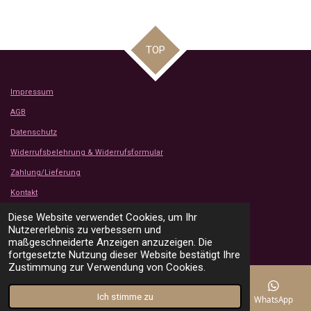
TOP
Impressum
AGB
Datenschutz
Widerrufsbelehrung & Widerrufsformular
Zahlung/Lieferung
Kontakt
Kundenbewertungen
Diese Website verwendet Cookies, um Ihr
© 2024 - 2026 Tanjas Stoffe Shop
Nutzererlebnis zu verbessern und
Mit Unterstützung von
Webador
maßgeschneiderte Anzeigen anzuzeigen. Die
fortgesetzte Nutzung dieser Website bestätigt Ihre
Zustimmung zur Verwendung von Cookies.
Ich stimme zu
E-Mail
Telefon
Karte
Instagram
WhatsApp