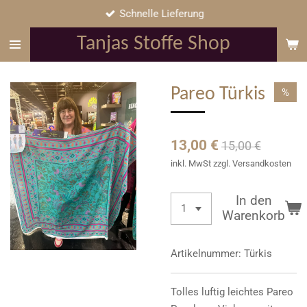
Schnelle Lieferung
Zum
Hauptinhalt
Tanjas Stoffe Shop
springen
Pareo Türkis
%
13,00 €
15,00 €
inkl. MwSt zzgl. Versandkosten
In den
Warenkorb
Artikelnummer:
Türkis
Tolles luftig leichtes Pareo