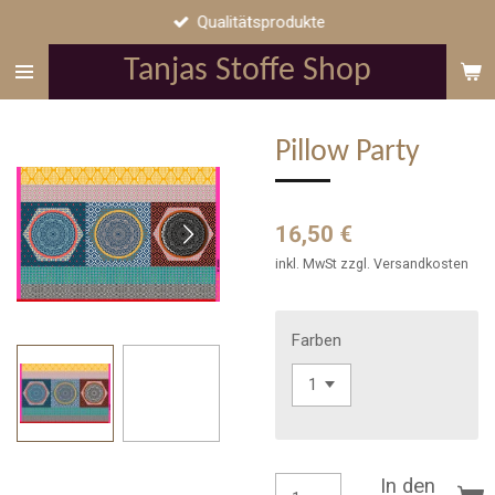
Qualitätsprodukte
Zum
Hauptinhalt
Tanjas Stoffe Shop
springen
Pillow Party
16,50 €
inkl. MwSt zzgl. Versandkosten
Farben
In den