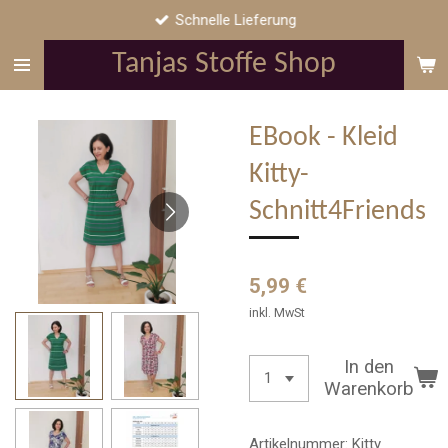
Schnelle Lieferung
Zum
Hauptinhalt
Tanjas Stoffe Shop
springen
EBook - Kleid
Kitty-
Schnitt4Friends
5,99 €
inkl. MwSt
In den
Warenkorb
Artikelnummer:
Kitty