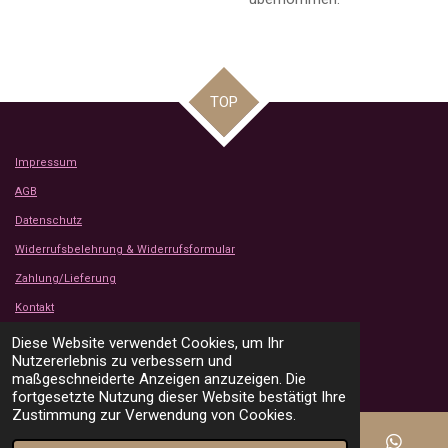
TOP
Impressum
AGB
Datenschutz
Widerrufsbelehrung & Widerrufsformular
Zahlung/Lieferung
Kontakt
Kundenbewertungen
Diese Website verwendet Cookies, um Ihr
© 2024 - 2026 Tanjas Stoffe Shop
Nutzererlebnis zu verbessern und
Mit Unterstützung von
Webador
maßgeschneiderte Anzeigen anzuzeigen. Die
fortgesetzte Nutzung dieser Website bestätigt Ihre
Zustimmung zur Verwendung von Cookies.