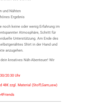
n und Nähten
schönes Ergebnis
 die noch keine oder wenig Erfahrung im
entspannter Atmosphäre, Schritt für
ividuelle Unterstützung. Am Ende des
selbstgenähtes Shirt in der Hand und
kte anzugehen.
e dein kreatives Näh-Abenteuer! Wir
9:30/20:30 Uhr
 48€ zzgl. Material (Stoff,Garn,usw)
e4Friends