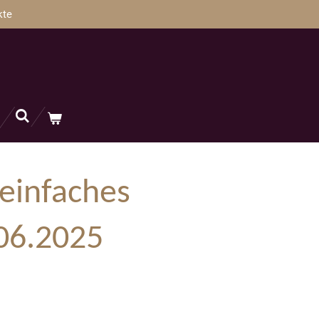
kte
 einfaches
.06.2025