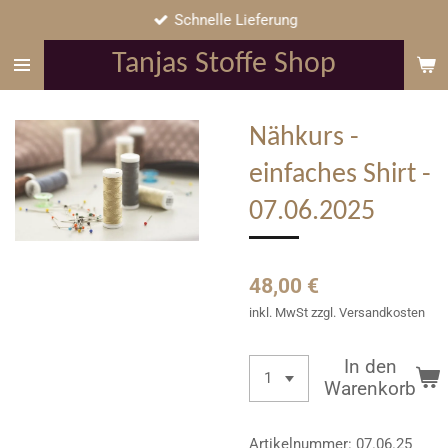
Schnelle Lieferung
Zum
Hauptinhalt
Tanjas Stoffe Shop
springen
Nähkurs -
einfaches Shirt -
07.06.2025
48,00 €
inkl. MwSt zzgl. Versandkosten
In den
Warenkorb
Artikelnummer:
07.06.25