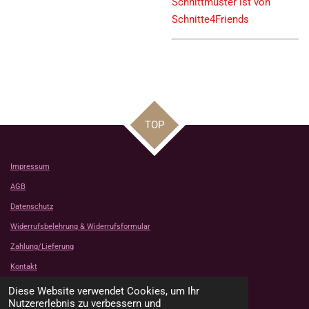
Schnittmuster ist von
Schnitte4Friends
TOP
Impressum
AGB
Datenschutz
Widerrufsbelehrung & Widerrufsformular
Zahlung/Lieferung
Kontakt
Kundenbewertungen
Diese Website verwendet Cookies, um Ihr
© 2024 - 2026 Tanjas Stoffe Shop
Nutzererlebnis zu verbessern und