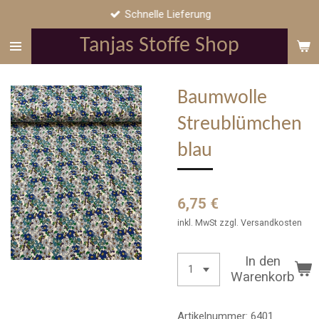
Schnelle Lieferung
Zum
Hauptinhalt
Tanjas Stoffe Shop
springen
Baumwolle
Streublümchen
blau
6,75 €
inkl. MwSt zzgl. Versandkosten
In den
Warenkorb
Artikelnummer:
6401