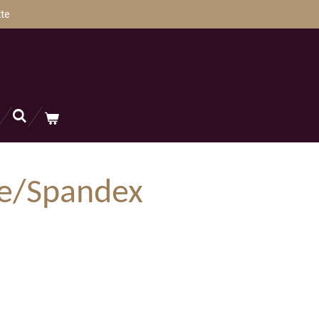
te
e/Spandex