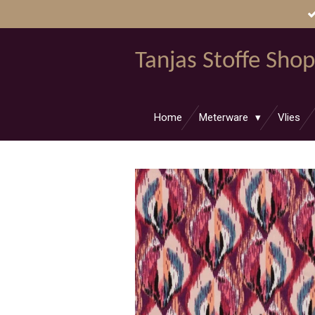
Zum
Hauptinhalt
springen
Tanjas Stoffe Shop
Home
Meterware
Vlies