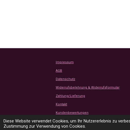
Impressum
AGB
Datenschutz
Widerrufsbelehrung & Widerrufsformular
Zahlung/Lieferung
Kontakt
Kundenbewertungen
© 2024 - 2026 Tanjas Stoffe Shop
Diese Website verwendet Cookies, um Ihr Nutzererlebnis zu verbe
Zustimmung zur Verwendung von Cookies.