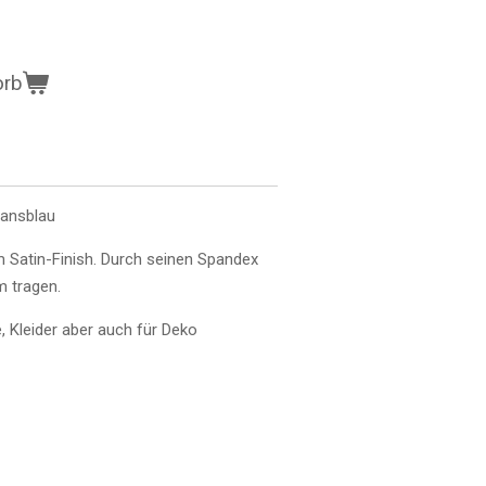
orb
eansblau
m Satin-Finish. Durch seinen Spandex
im tragen.
, Kleider aber auch für Deko