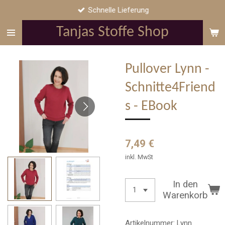
Schnelle Lieferung
Zum
Hauptinhalt
Tanjas Stoffe Shop
springen
Pullover Lynn -
Schnitte4Friend
s - EBook
7,49 €
inkl. MwSt
In den
Warenkorb
Artikelnummer:
Lynn