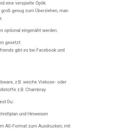
d eine verspielte Optik.
st groß genug zum Überziehen, man
s.
n optional eingenäht werden.
en gesetzt.
4friends gibt es bei Facebook und
bware, z.B. weiche Viskose- oder
ollstoffe z.B. Chambray
est Du:
chnittplan und Hinweisen
 im A0-Format zum Ausdrucken, mit