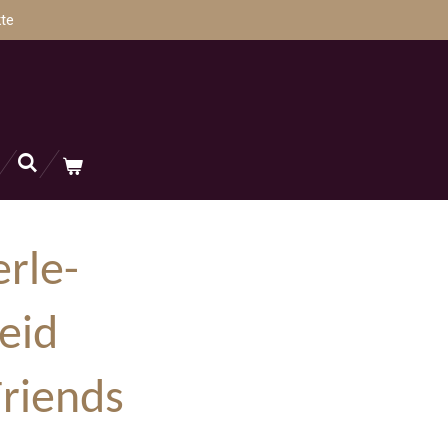
te
rle-
eid
Friends