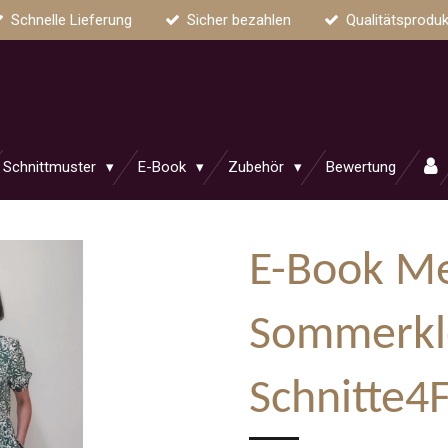
Schnelle Lieferung
Sicher bezahlen
Qualitätsproduk
Schnittmuster
E-Book
Zubehör
Bewertung
E-Book Me
Sommerkl
Schnitte4