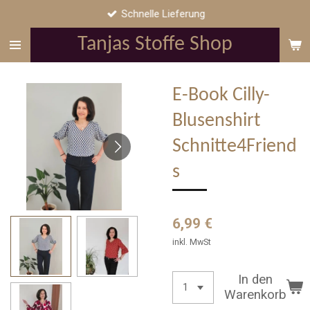
Schnelle Lieferung
Zum
Hauptinhalt
Tanjas Stoffe Shop
springen
E-Book Cilly-
Blusenshirt
Schnitte4Friend
s
6,99 €
inkl. MwSt
In den
Warenkorb