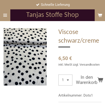
Schnelle Lieferung
Zum
Hauptinhalt
Tanjas Stoffe Shop
springen
Viscose
schwarz/creme
6,50 €
inkl. MwSt zzgl. Versandkosten
In den
Warenkorb
Artikelnummer:
Dots1