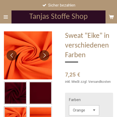
Sicher bezahlen
Zum
Hauptinhalt
Tanjas Stoffe Shop
springen
Sweat "Eike" in
verschiedenen
Farben
7,25 €
inkl. MwSt zzgl. Versandkosten
Farben