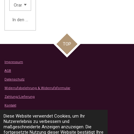
In den Warenkorb
TOP
Impressum
AGB
Datenschutz
Widerrufsbelehrung & Widerrufsformular
Zahlung/Lieferung
Kontakt
Kundenbewertungen
Diese Website verwendet Cookies, um Ihr
© 2024 - 2026 Tanjas Stoffe Shop
Nutzererlebnis zu verbessern und
Mit Unterstützung von
Webador
maßgeschneiderte Anzeigen anzuzeigen. Die
fortgesetzte Nutzung dieser Website bestätigt Ihre