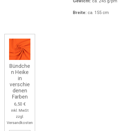
Gewicht:
ca. 245 g/pm
Breite:
ca. 155 cm
Bündche
n Heike
in
verschie
denen
Farben
6,50 €
inkl. MwSt
zzgl.
Versandkosten