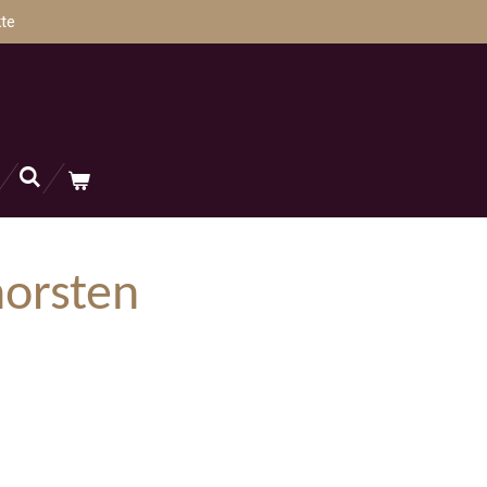
te
horsten