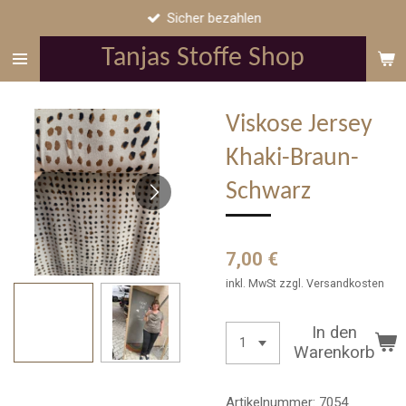
Sicher bezahlen
Zum
Hauptinhalt
Tanjas Stoffe Shop
springen
Viskose Jersey
Khaki-Braun-
Schwarz
7,00 €
inkl. MwSt zzgl. Versandkosten
In den
Warenkorb
Artikelnummer:
7054