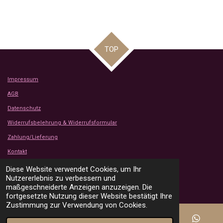
TOP
Impressum
AGB
Datenschutz
Widerrufsbelehrung & Widerrufsformular
Zahlung/Lieferung
Kontakt
Kundenbewertungen
Diese Website verwendet Cookies, um Ihr
© 2024 - 2026 Tanjas Stoffe Shop
Nutzererlebnis zu verbessern und
Mit Unterstützung von
Webador
maßgeschneiderte Anzeigen anzuzeigen. Die
fortgesetzte Nutzung dieser Website bestätigt Ihre
Zustimmung zur Verwendung von Cookies.