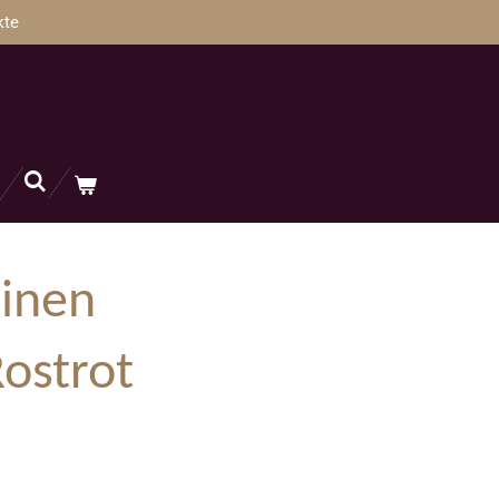
kte
einen
ostrot