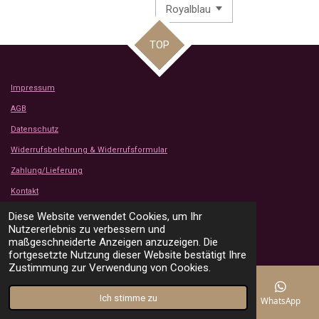
TOP
Impressum
AGB
Datenschutz
Widerrufsbelehrung & Widerrufsformular
Zahlung/Lieferung
Kontakt
Kundenbewertungen
Diese Website verwendet Cookies, um Ihr
© 2024 - 2026 Tanjas Stoffe Shop
Nutzererlebnis zu verbessern und
Mit Unterstützung von
Webador
maßgeschneiderte Anzeigen anzuzeigen. Die
fortgesetzte Nutzung dieser Website bestätigt Ihre
Zustimmung zur Verwendung von Cookies.
Ich stimme zu
E-Mail
Telefon
Karte
Instagram
WhatsApp