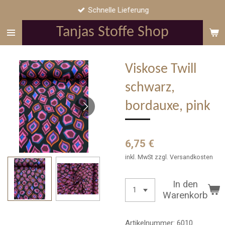
Schnelle Lieferung
Zum
Hauptinhalt
Tanjas Stoffe Shop
springen
Viskose Twill
schwarz,
bordauxe, pink
6,75 €
inkl. MwSt zzgl. Versandkosten
In den
Warenkorb
Artikelnummer:
6010