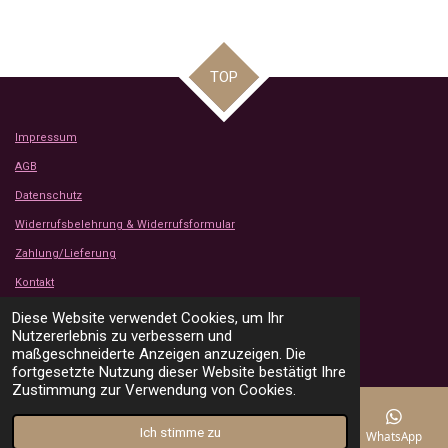
TOP
Impressum
AGB
Datenschutz
Widerrufsbelehrung & Widerrufsformular
Zahlung/Lieferung
Kontakt
Kundenbewertungen
Diese Website verwendet Cookies, um Ihr
© 2024 - 2026 Tanjas Stoffe Shop
Nutzererlebnis zu verbessern und
Mit Unterstützung von
Webador
maßgeschneiderte Anzeigen anzuzeigen. Die
fortgesetzte Nutzung dieser Website bestätigt Ihre
Zustimmung zur Verwendung von Cookies.
Ich stimme zu
E-Mail
Telefon
Karte
Instagram
WhatsApp