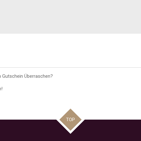
m Gutschein Überraschen?
n!
TOP