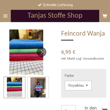
Schnelle Lieferung
Zum
Hauptinhalt
Tanjas Stoffe Shop
springen
Feincord Wanja
6,95 €
inkl. MwSt zzgl. Versandkosten
Farbe
In den