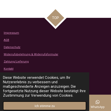
TOP
Impressum
AGB
Datenschutz
Widerrufsbelehrung & Widerrufsformular
Zahlung/Lieferung
Kontakt
Kundenbewertungen
Diese Website verwendet Cookies, um Ihr
© 2024 - 2026 Tanjas Stoffe Shop
Nutzererlebnis zu verbessern und
Mit Unterstützung von
Webador
maßgeschneiderte Anzeigen anzuzeigen. Die
fortgesetzte Nutzung dieser Website bestätigt Ihre
Zustimmung zur Verwendung von Cookies.
Ich stimme zu
E-Mail
Telefon
Karte
Instagram
WhatsApp