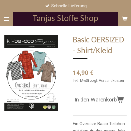
Schnelle Lieferung
Zum
Hauptinhalt
Tanjas Stoffe Shop
springen
Basic OERSIZED
- Shirt/Kleid
14,90 €
inkl. MwSt zzgl. Versandkosten
In den Warenkorb
Ein Oversize Basic Teilchen
mit dem du das ganze Jahr